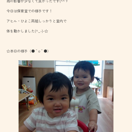
雨の影響が少なくて良かったです(^^ゞ
b
今日は保育室での様子です！
o
アヒル・ひよこ両組しっかりと室内で
ok
体を動かしました(^_-)-☆
☆本日の様子（●＾o＾●）