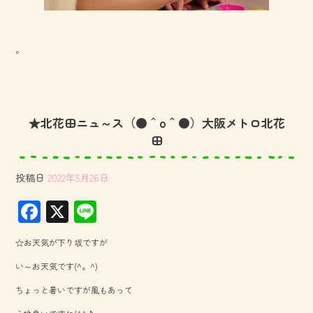
。
★北花田ニュ～ス（●＾o＾●）大阪メトロ北花
田
投稿日
2022年5月26日
F
X
Li
ac
ne
☆お天気が下り坂ですが
e
い～お天気です(^。^)
b
ちょっと暑いですが風もあって
o