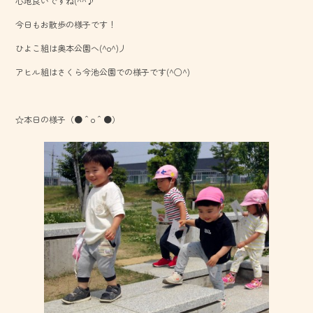
心地良いですね(^^♪
ok
今日もお散歩の様子です！
ひよこ組は奥本公園へ(^o^)丿
アヒル組はさくら今池公園での様子です(^○^)
☆本日の様子（●＾o＾●）