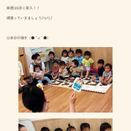
b
来週は6月に突入！！
o
頑張っていきましょう(^o^)丿
ok
☆本日の様子（●＾o＾●）