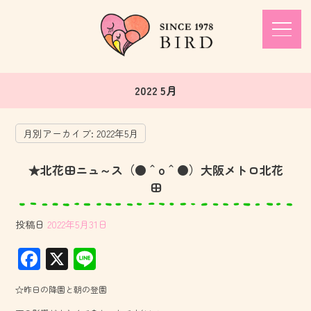
2022 5月
月別アーカイブ:
2022年5月
★北花田ニュ～ス（●＾o＾●）大阪メトロ北花
田
投稿日
2022年5月31日
F
X
Li
ac
ne
☆昨日の降園と朝の登園
e