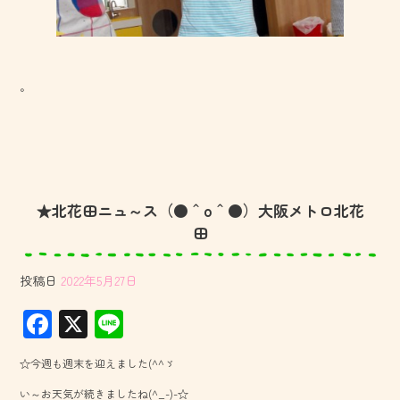
。
★北花田ニュ～ス（●＾o＾●）大阪メトロ北花
田
投稿日
2022年5月27日
F
X
Li
ac
ne
☆今週も週末を迎えました(^^ゞ
e
い～お天気が続きましたね(^_-)-☆