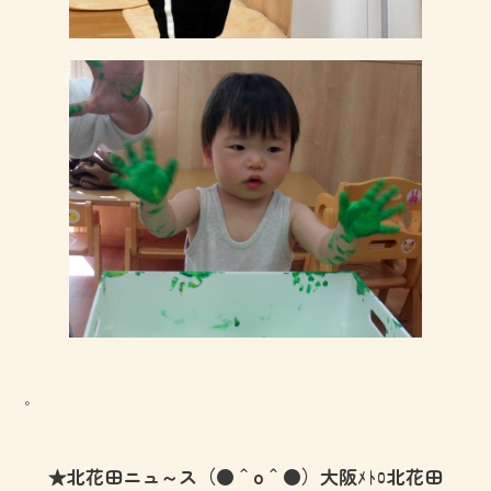
。
★北花田ニュ～ス（●＾o＾●）大阪ﾒﾄﾛ北花田