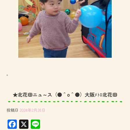
。
★北花田ニュ～ス（●＾o＾●）大阪ﾒﾄﾛ北花田
投稿日
2024年2月28日
F
X
Li