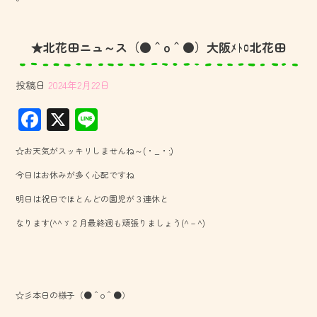
★北花田ニュ～ス（●＾o＾●）大阪ﾒﾄﾛ北花田
投稿日
2024年2月22日
F
X
Li
ac
ne
☆お天気がスッキリしませんね～(・_・;)
e
今日はお休みが多く心配ですね
b
明日は祝日でほとんどの園児が３連休と
o
なります(^^ゞ２月最終週も頑張りましょう(^－^)
ok
☆彡本日の様子（●＾o＾●）