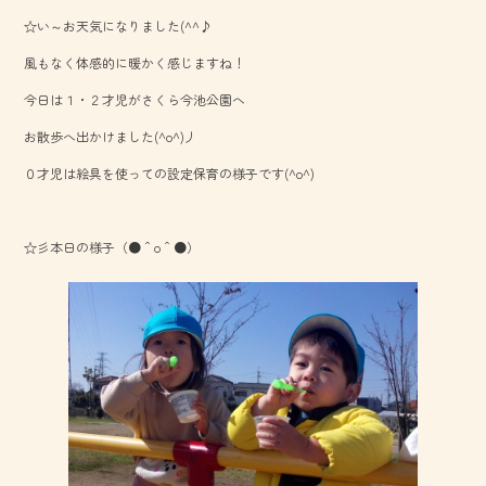
ac
ne
☆い～お天気になりました(^^♪
e
風もなく体感的に暖かく感じますね！
b
今日は１・２才児がさくら今池公園へ
o
お散歩へ出かけました(^o^)丿
ok
０才児は絵具を使っての設定保育の様子です(^o^)
☆彡本日の様子（●＾o＾●）