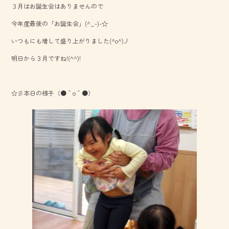
３月はお誕生会はありませんので
o
今年度最後の「お誕生会」(^_-)-☆
ok
いつもにも増して盛り上がりました(^o^)丿
明日から３月ですね!(^^)!
☆彡本日の様子（●＾o＾●）