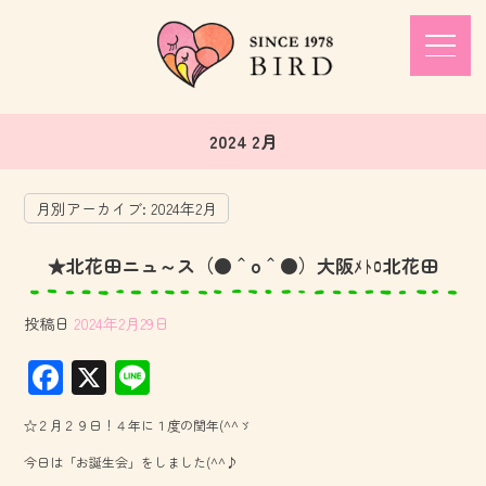
2024 2月
月別アーカイブ:
2024年2月
★北花田ニュ～ス（●＾o＾●）大阪ﾒﾄﾛ北花田
投稿日
2024年2月29日
F
X
Li
ac
ne
☆２月２９日！４年に１度の閏年(^^ゞ
e
今日は「お誕生会」をしました(^^♪
b