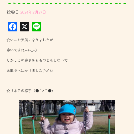
投稿日
2024年2月27日
F
X
Li
ac
ne
☆い～お天気になりましたが
e
寒いですね～(-_-;)
b
しかしこの寒さをもものともしないで
o
お散歩へ出かけました(^o^)丿
ok
☆彡本日の様子（●＾o＾●）