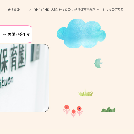
★北花田ニュ～ス（●＾o＾●）大阪ﾒﾄﾛ北花田|小規模保育事業所 バード北花田保育園