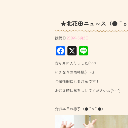
★北花田ニュ～ス（●＾o
投稿日
2026年6月2日
F
X
Li
ac
ne
☆６月に入りました(^^ゞ
e
いきなりの雨模様(-_-;)
b
台風情報にも要注意です！
o
お迎え時は気をつけてくださいね(^－^)
ok
☆彡本日の様子（●＾o＾●）