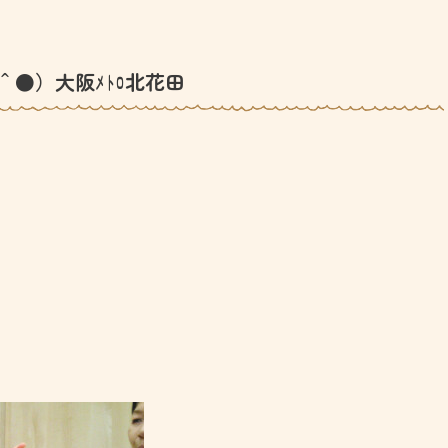
＾●）大阪ﾒﾄﾛ北花田