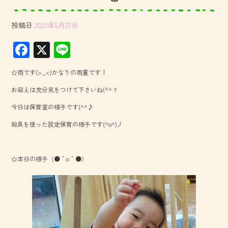
投稿日
2021年5月27日
F
X
Li
ac
ne
☆雨です(>_<)かなりの雨量です！
e
お迎えは充分気をつけて下さいね(^^ゞ
b
今日は保育室の様子です(^^♪
o
絵具を使った設定保育の様子です(^o^)丿
ok
☆本日の様子（●＾o＾●）