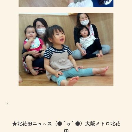
。
★北花田ニュ～ス（●＾o＾●）大阪メトロ北花
田