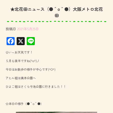
★北花田ニュ～ス（●＾o＾●）大阪メトロ北花
田
投稿日
2021年5月25日
F
X
Li
ac
ne
☆い～お天気です！
e
５月も後半ですね(^o^)丿
b
今日はお散歩の様子が中心です(^O^)
o
アヒル組は奥本公園へ
ok
ひよこ組はさくら今池公園に行きました！！
☆本日の様子（●＾o＾●）