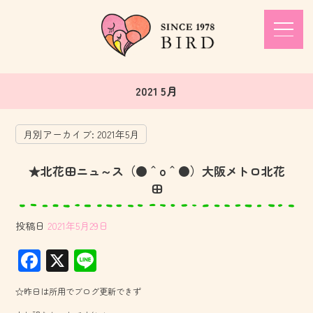
2021 5月
月別アーカイブ:
2021年5月
★北花田ニュ～ス（●＾o＾●）大阪メトロ北花
田
投稿日
2021年5月29日
F
X
Li
ac
ne
☆昨日は所用でブログ更新できず
e