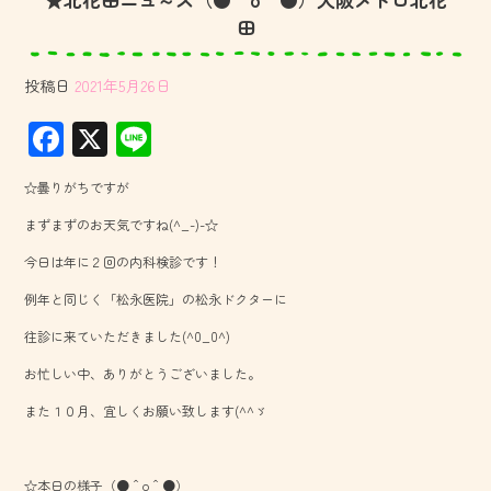
田
投稿日
2021年5月26日
F
X
Li
ac
ne
☆曇りがちですが
e
まずまずのお天気ですね(^_-)-☆
b
今日は年に２回の内科検診です！
o
例年と同じく「松永医院」の松永ドクターに
ok
往診に来ていただきました(^0_0^)
お忙しい中、ありがとうございました。
また１０月、宜しくお願い致します(^^ゞ
☆本日の様子（●＾o＾●）