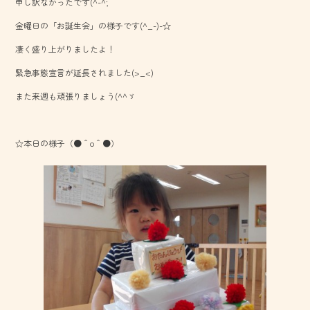
申し訳なかったです(^-^;
b
金曜日の「お誕生会」の様子です(^_-)-☆
o
凄く盛り上がりましたよ！
ok
緊急事態宣言が延長されました(>_<)
また来週も頑張りましょう(^^ゞ
☆本日の様子（●＾o＾●）