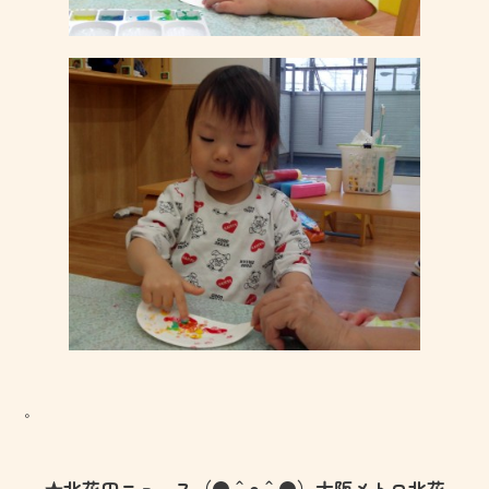
。
★北花田ニュ～ス（●＾o＾●）大阪メトロ北花