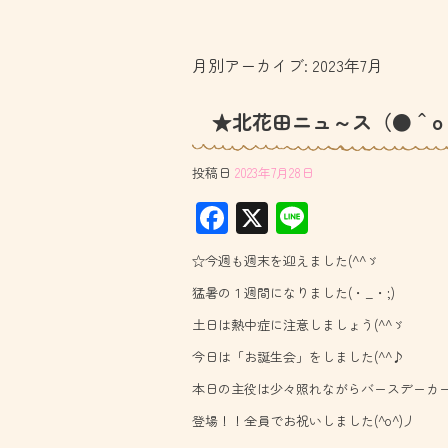
月別アーカイブ:
2023年7月
★北花田ニュ～ス（●＾o
投稿日
2023年7月28日
F
X
Li
ac
ne
☆今週も週末を迎えました(^^ゞ
e
猛暑の１週間になりました(・_・;)
b
土日は熱中症に注意しましょう(^^ゞ
o
今日は「お誕生会」をしました(^^♪
ok
本日の主役は少々照れながらバースデーカ
登場！！全員でお祝いしました(^o^)丿