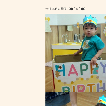
☆彡本日の様子（●＾o＾●）