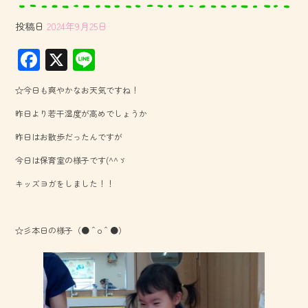
投稿日
2024年9月25日
F
X
Li
ac
ne
☆今日も爽やかなお天気ですね！
e
昨日より若干湿度が高めでしょうか
b
昨日はお散歩だったんですが
o
今日は保育室の様子です(^^ゞ
ok
キッズヨガをしました！！
☆彡本日の様子（●＾o＾●）