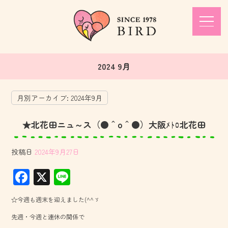
2024 9月
月別アーカイブ:
2024年9月
★北花田ニュ～ス（●＾o＾●）大阪ﾒﾄﾛ北花田
投稿日
2024年9月27日
F
X
Li
ac
ne
☆今週も週末を迎えました(^^ゞ
e
先週・今週と連休の関係で
b