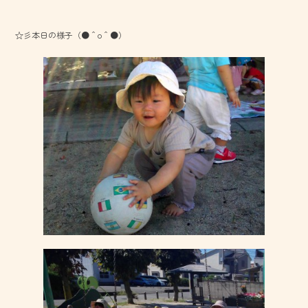
☆彡本日の様子（●＾o＾●）