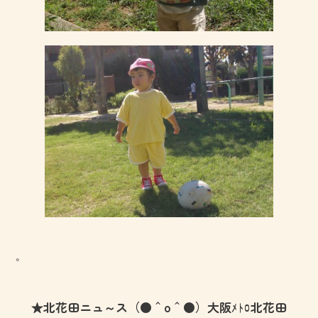
。
★北花田ニュ～ス（●＾o＾●）大阪ﾒﾄﾛ北花田