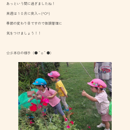
あっという間に過ぎましたね！
o
来週は１０月に突入～(^O^)
ok
季節の変わり目ですので体調管理に
気をつけましょう！！
☆彡本日の様子（●＾o＾●）