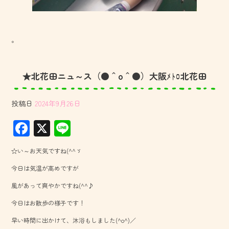
。
★北花田ニュ～ス（●＾o＾●）大阪ﾒﾄﾛ北花田
投稿日
2024年9月26日
F
X
Li
ac
ne
☆い～お天気ですね(^^ゞ
e
今日は気温が高めですが
b
風があって爽やかですね(^^♪
o
今日はお散歩の様子です！
ok
早い時間に出かけて、沐浴もしました(^o^)／