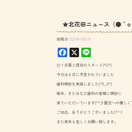
★北花田ニュ～ス（●＾o
投稿日
2020年7月6日
F
X
Li
ac
ne
☆７月第２週目のスタート(^O^)
e
今日は６月に予定されていました
b
歯科検診を実施しました(^0_0^)
o
毎年、きたはなだ歯科の皆様に検診に
ok
来ていただいています(^^♪園児への優しく
ご対応、ありがとうございました(^^ゞ
また来年も宜しくお願い致します。