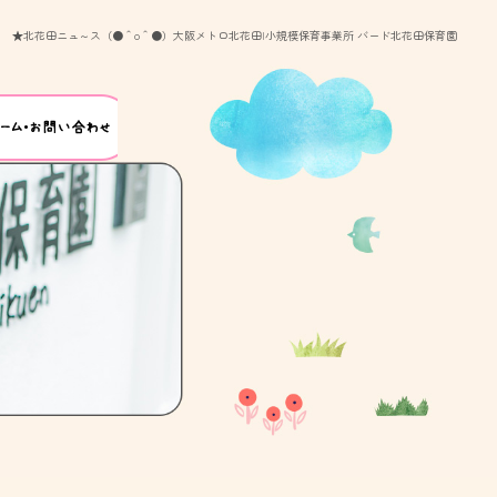
★北花田ニュ～ス（●＾o＾●）大阪メトロ北花田|小規模保育事業所 バード北花田保育園