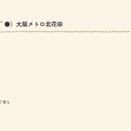
＾●）大阪メトロ北花田
丁寧な