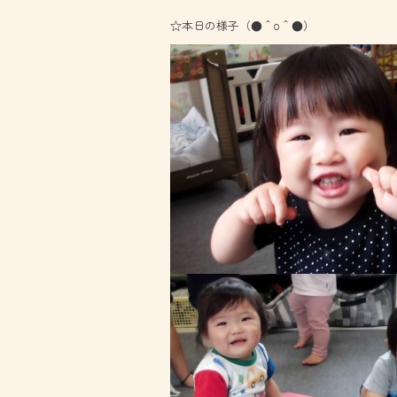
☆本日の様子（●＾o＾●）