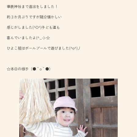
b
華表神社まで遠出をしました！
o
約３か月ぶりですが随分懐かしい
ok
感じがしました(^O^)子ども達も
喜んでいましたよ(^_-)-☆
ひよこ組はボールプールで遊びました(^o^)丿
☆本日の様子（●＾o＾●）