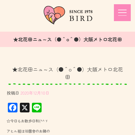
★北花田ニュ～ス（●＾o＾●）大阪メトロ北花田
★北花田ニュ～ス（●＾o＾●）大阪メトロ北花
田
投稿日
2020年12月10日
F
X
Li
ac
ne
☆今日もお散歩日和(^^ゞ
e
アヒル組は旧園舎のお隣の