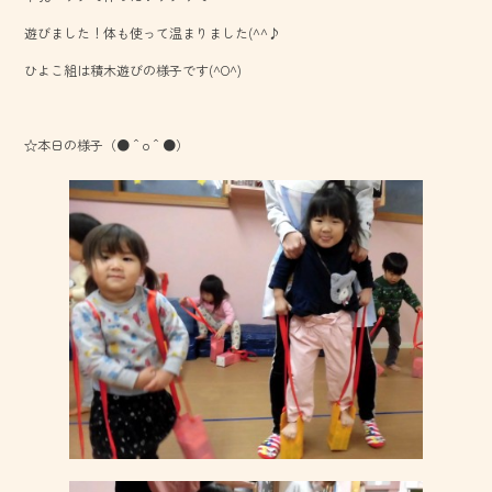
o
遊びました！体も使って温まりました(^^♪
ok
ひよこ組は積木遊びの様子です(^O^)
☆本日の様子（●＾o＾●）