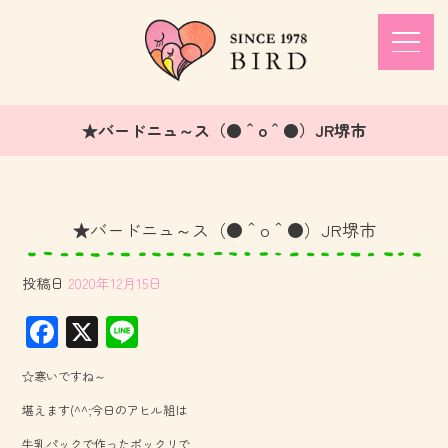
★バードニュ～ス（●＾o＾●）JR堺市
★バードニュ～ス（●＾o＾●）JR堺市
投稿日
2020年12月15日
F
X
Li
ac
ne
☆寒いですね～
e
堪えます(^^;今日のアヒル組は
b
牛乳パックで作ったポックリで