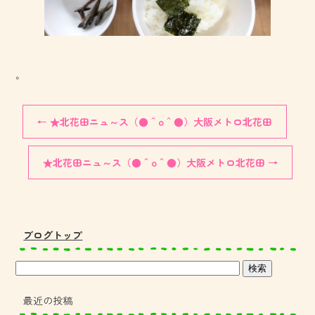
。
←
★北花田ニュ～ス（●＾o＾●）大阪メトロ北花田
★北花田ニュ～ス（●＾o＾●）大阪メトロ北花田
→
ブログトップ
最近の投稿