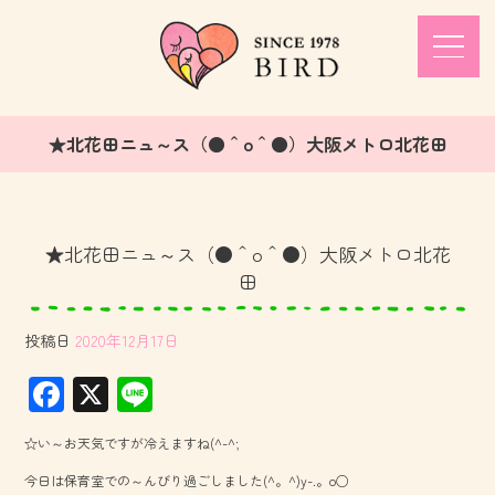
★北花田ニュ～ス（●＾o＾●）大阪メトロ北花田
★北花田ニュ～ス（●＾o＾●）大阪メトロ北花
田
投稿日
2020年12月17日
F
X
Li
ac
ne
☆い～お天気ですが冷えますね(^-^;
e
今日は保育室での～んびり過ごしました(^。^)y-.。o○