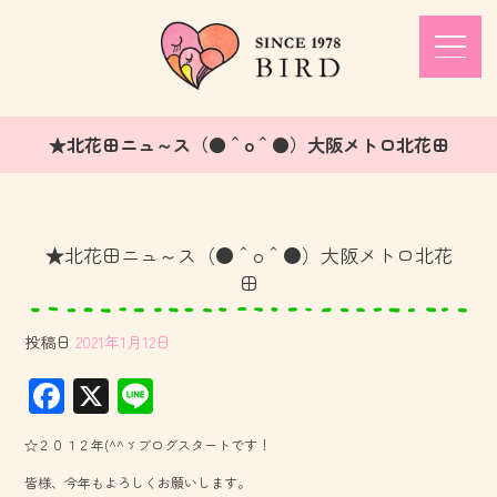
★北花田ニュ～ス（●＾o＾●）大阪メトロ北花田
★北花田ニュ～ス（●＾o＾●）大阪メトロ北花
田
投稿日
2021年1月12日
F
X
Li
ac
ne
☆２０１２年(^^ゞブログスタートです！
e
皆様、今年もよろしくお願いします。