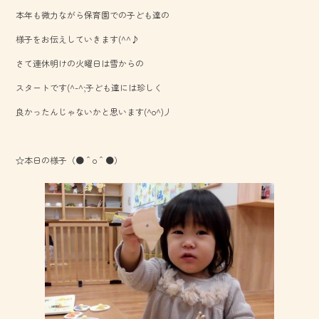
b
本年も微力ながら保育園での子ども達の
o
様子をお伝えしていきます(^^♪
ok
さて連休明けの火曜日は雪からの
スタートです(^-^;子ども達には珍しく
良かったんじゃないかと思います(^o^)丿
☆本日の様子（●＾o＾●）