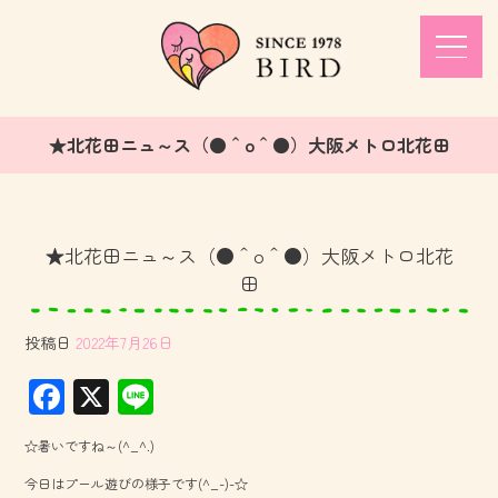
★北花田ニュ～ス（●＾o＾●）大阪メトロ北花田
★北花田ニュ～ス（●＾o＾●）大阪メトロ北花
田
投稿日
2022年7月26日
F
X
Li
ac
ne
☆暑いですね～(^_^.)
e
今日はプール遊びの様子です(^_-)-☆