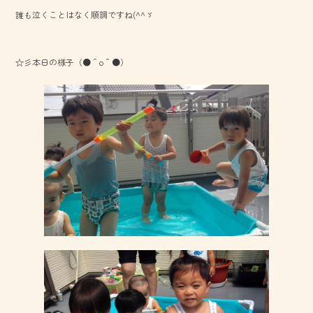
b
誰も泣くことはなく順調ですね(^^ゞ
o
ok
☆彡本日の様子（●＾o＾●）