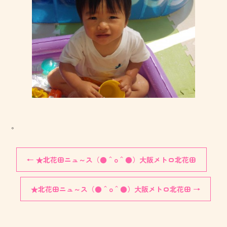
。
←
★北花田ニュ～ス（●＾o＾●）大阪メトロ北花田
★北花田ニュ～ス（●＾o＾●）大阪メトロ北花田
→