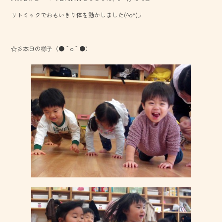
o
リトミックでおもいきり体を動かしました(^o^)丿
ok
☆彡本日の様子（●＾o＾●）