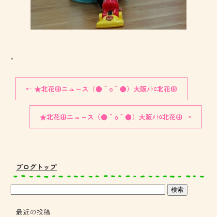
。
←
★北花田ニュ～ス（●＾o＾●）大阪ﾒﾄﾛ北花田
★北花田ニュ～ス（●＾o＾●）大阪ﾒﾄﾛ北花田
→
ブログトップ
最近の投稿