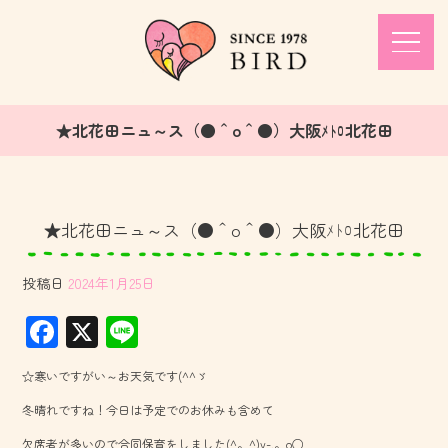
★北花田ニュ～ス（●＾o＾●）大阪ﾒﾄﾛ北花田
★北花田ニュ～ス（●＾o＾●）大阪ﾒﾄﾛ北花田
投稿日
2024年1月25日
F
X
Li
ac
ne
☆寒いですがい～お天気です(^^ゞ
e
冬晴れですね！今日は予定でのお休みも含めて
b
欠席者が多いので合同保育をしました(^。^)y-.。o○