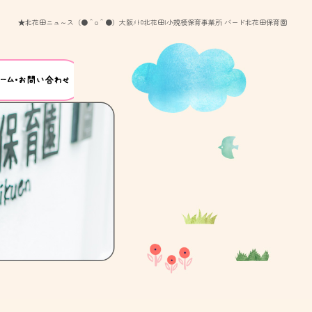
★北花田ニュ～ス（●＾o＾●）大阪ﾒﾄﾛ北花田|小規模保育事業所 バード北花田保育園