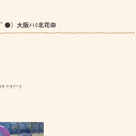
＾●）大阪ﾒﾄﾛ北花田
子です(^^♪