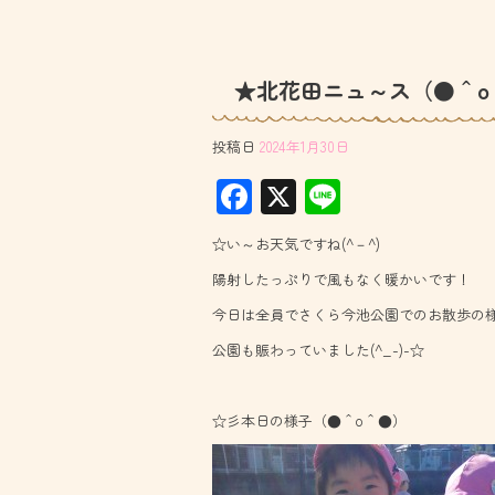
★北花田ニュ～ス（●＾o
投稿日
2024年1月30日
F
X
Li
ac
ne
☆い～お天気ですね(^－^)
e
陽射したっぷりで風もなく暖かいです！
b
今日は全員でさくら今池公園でのお散歩の様
o
公園も賑わっていました(^_-)-☆
ok
☆彡本日の様子（●＾o＾●）