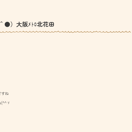
＾●）大阪ﾒﾄﾛ北花田
ですね
^^ゞ