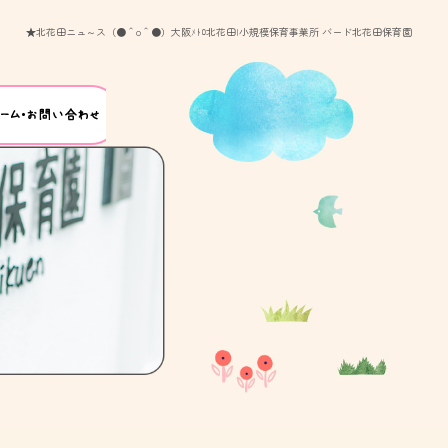
★北花田ニュ～ス（●＾o＾●）大阪ﾒﾄﾛ北花田|小規模保育事業所 バード北花田保育園