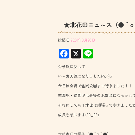
★北花田ニュ～ス（●＾o
投稿日
2024年3月28日
F
X
Li
ac
ne
☆予報に反して
e
い～お天気になりました(^o^)丿
b
今日は全員で金岡公園まで行きました！！
o
卒園児・退園児は最後のお散歩になるかも
ok
それにしても１才児は頑張って歩きましたね(
成長を感じます(^0_0^)
☆彡本日の様子（●＾o＾●）