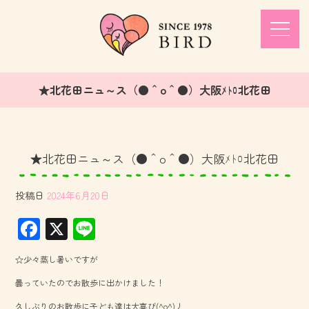
★北花田ニュ～ス（●＾o＾●）大阪ﾒﾄﾛ北花田
★北花田ニュ～ス（●＾o＾●）大阪ﾒﾄﾛ北花田
投稿日
2024年6月20日
F
X
Li
ac
ne
☆少々蒸し暑いですが
e
曇っていたのでお散歩に出かけました！
b
久しぶりのお散歩に子ども達は大喜び(^o^)丿