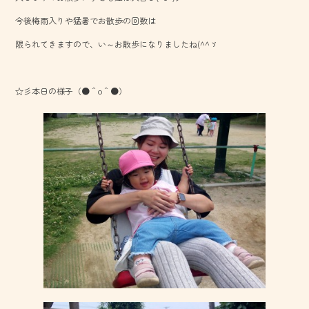
o
今後梅雨入りや猛暑でお散歩の回数は
ok
限られてきますので、い～お散歩になりましたね(^^ゞ
☆彡本日の様子（●＾o＾●）