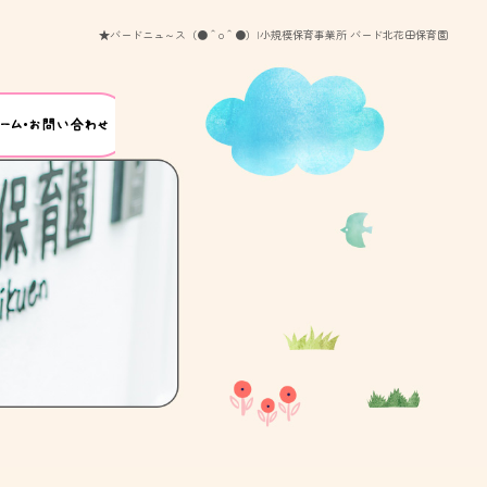
★バードニュ～ス（●＾o＾●）|小規模保育事業所 バード北花田保育園