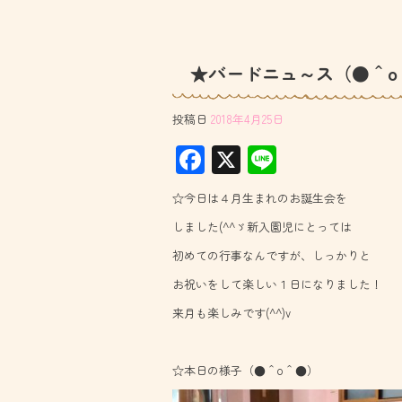
★バードニュ～ス（●＾o
投稿日
2018年4月25日
F
X
Li
ac
ne
☆今日は４月生まれのお誕生会を
e
しました(^^ゞ新入園児にとっては
b
初めての行事なんですが、しっかりと
o
お祝いをして楽しい１日になりました！
ok
来月も楽しみです(^^)v
☆本日の様子（●＾o＾●）