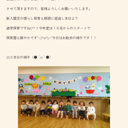
o
させて頂きますので、皆様よろしくお願いいたします。
ok
新入園児の慣らし保育も順調に経過し本日より
通常保育ですね(^^ゞ今年度は１８名からのスタートで
保育園も賑やかです＼(^o^)／今日はお散歩の様子です！！
☆彡本日の様子（●＾o＾●）