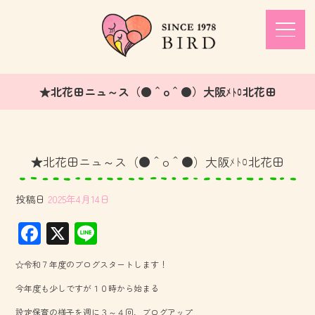
★北花田ニュ～ス（●＾o＾●）大阪ﾒﾄﾛ北花田
★北花田ニュ～ス（●＾o＾●）大阪ﾒﾄﾛ北花田
投稿日
2025年4月14日
F
X
Li
ac
ne
☆令和７年度のブログスタートします！
e
今年度も少しですが１０時から始まる
b
設定保育の様子を週に３～４回、ブログアップ