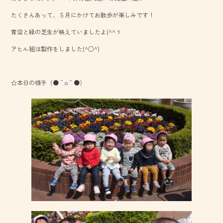
o
たくさんあって、５月にかけてお散歩が楽しみです！
ok
青空と緑の芝生が映えていましたよ(^^ゞ
アヒル組は製作をしました(^○^)
☆本日の様子（●＾o＾●）