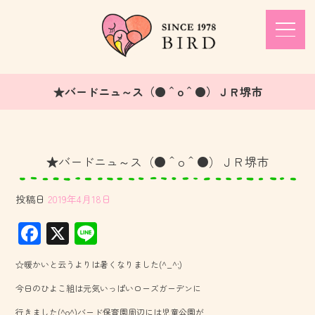
★バードニュ～ス（●＾o＾●）ＪＲ堺市
★バードニュ～ス（●＾o＾●）ＪＲ堺市
投稿日
2019年4月18日
F
X
Li
ac
ne
☆暖かいと云うよりは暑くなりました(^_^;)
e
今日のひよこ組は元気いっぱいローズガーデンに
b
行きました(^o^)バード保育園周辺には児童公園が