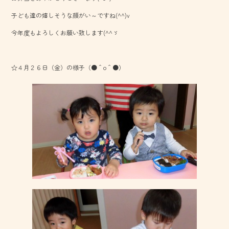
o
子ども達の嬉しそうな顔がい～ですね(^^)v
ok
今年度もよろしくお願い致します(^^ゞ
☆４月２６日（金）の様子（●＾o＾●）