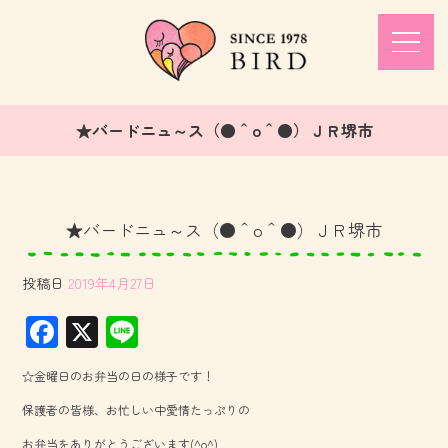
★バードニュ～ス（●＾o＾●）ＪＲ堺市
★バードニュ～ス（●＾o＾●）ＪＲ堺市
投稿日
2019年4月27日
F
X
Li
ac
ne
☆金曜日のお弁当の日の様子です！
e
保護者の皆様、お忙しい中愛情たっぷりの
b
お弁当をありがとうございます(^o^)