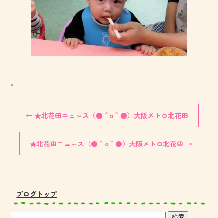
。
←
★北花田ニュ～ス（●＾o＾●）大阪メトロ北花田
★北花田ニュ～ス（●＾o＾●）大阪メトロ北花田
→
ブログトップ