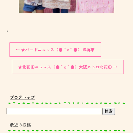
。
←
★バードニュ～ス（●＾o＾●）JR堺市
★北花田ニュ～ス（●＾o＾●）大阪メトロ北花田
→
ブログトップ
最近の投稿