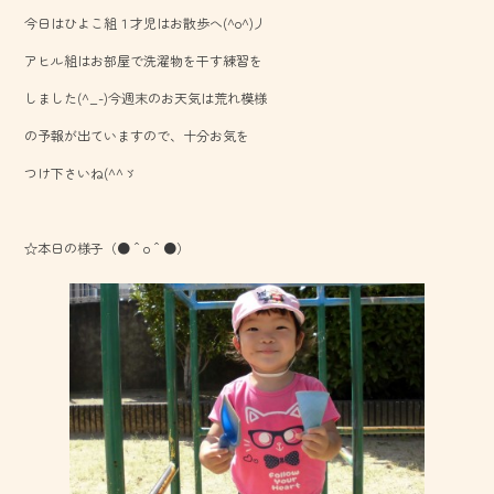
b
今日はひよこ組１才児はお散歩へ(^o^)丿
o
アヒル組はお部屋で洗濯物を干す練習を
ok
しました(^_-)今週末のお天気は荒れ模様
の予報が出ていますので、十分お気を
つけ下さいね(^^ゞ
☆本日の様子（●＾o＾●）