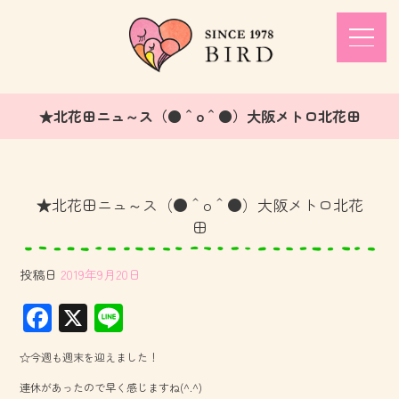
★北花田ニュ～ス（●＾o＾●）大阪メトロ北花田
★北花田ニュ～ス（●＾o＾●）大阪メトロ北花
田
投稿日
2019年9月20日
F
X
Li
ac
ne
☆今週も週末を迎えました！
e
連休があったので早く感じますね(^.^)