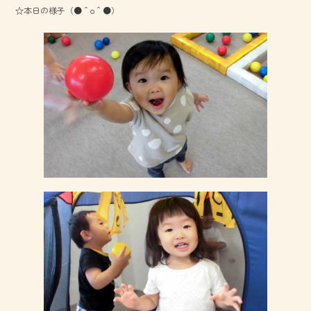
☆本日の様子（●＾o＾●）