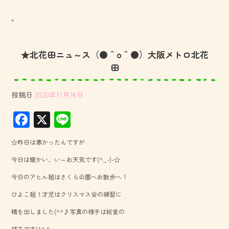
。
★北花田ニュ～ス（●＾o＾●）大阪メトロ北花
田
投稿日
2020年11月26日
F
X
Li
ac
ne
☆昨日は寒かったんですが
e
今日は暖かい、い～お天気です(^_-)-☆
b
今日のアヒル組はさくら公園へお散歩へ！
o
ひよこ組１才児はクリスマス会の練習に
ok
精を出しました(^^♪写真の様子は給食の
様子です(^^ゞ