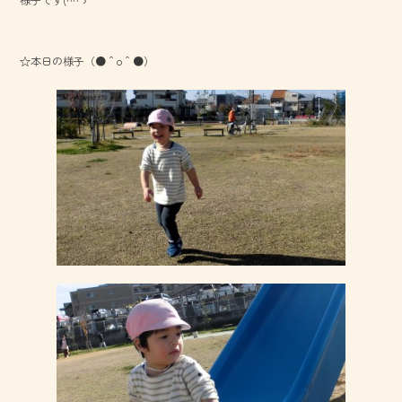
☆本日の様子（●＾o＾●）