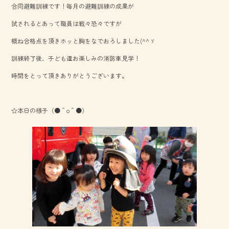
合同避難訓練です！毎月の避難訓練の成果が
o
試されるとあって職員は戦々恐々ですが
ok
概ね合格点を頂きホッと胸をなでおろしました(^^ゞ
訓練終了後、子ども達お楽しみの消防車見学！
時間をとって頂きありがとうございます。
☆本日の様子（●＾o＾●）