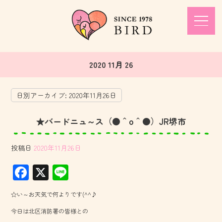
2020 11月 26
日別アーカイブ:
2020年11月26日
★バードニュ～ス（●＾o＾●）JR堺市
投稿日
2020年11月26日
F
X
Li
ac
ne
☆い～お天気で何よりです(^^♪
e
今日は北区消防署の皆様との
b