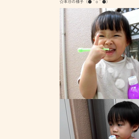
☆本日の様子（●＾o＾●）