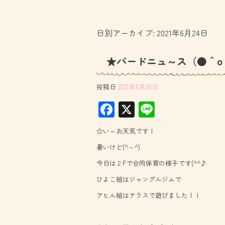
日別アーカイブ:
2021年6月24日
★バードニュ～ス（●＾o
投稿日
2021年6月24日
F
X
Li
ac
ne
☆い～お天気です！
e
暑いけど(^－^)
b
今日は２Fで合同保育の様子です(^^♪
o
ひよこ組はジャングルジムで
ok
アヒル組はテラスで遊びました！！