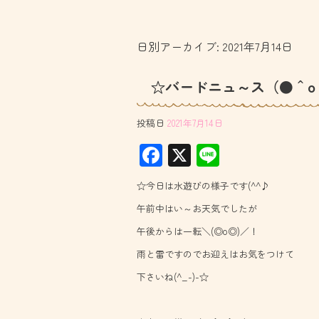
日別アーカイブ:
2021年7月14日
☆バードニュ～ス（●＾o
投稿日
2021年7月14日
F
X
Li
ac
ne
☆今日は水遊びの様子です(^^♪
e
午前中はい～お天気でしたが
b
午後からは一転＼(◎o◎)／！
o
雨と雷ですのでお迎えはお気をつけて
ok
下さいね(^_-)-☆