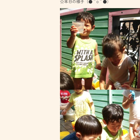
☆本日の様子（●＾o＾●）