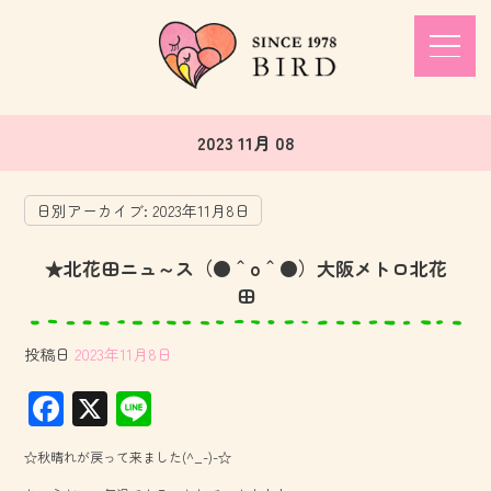
2023 11月 08
日別アーカイブ:
2023年11月8日
★北花田ニュ～ス（●＾o＾●）大阪メトロ北花
田
投稿日
2023年11月8日
F
X
Li
ac
ne
☆秋晴れが戻って来ました(^_-)-☆
e