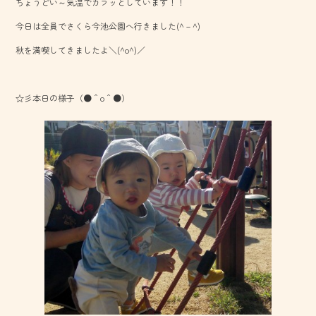
ちょうどい～気温でカラッとしています！！
b
今日は全員でさくら今池公園へ行きました(^－^)
o
秋を満喫してきましたよ＼(^o^)／
ok
☆彡本日の様子（●＾o＾●）