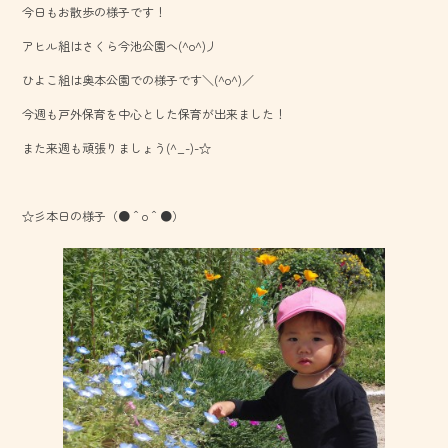
今日もお散歩の様子です！
o
アヒル組はさくら今池公園へ(^o^)丿
ok
ひよこ組は奥本公園での様子です＼(^o^)／
今週も戸外保育を中心とした保育が出来ました！
また来週も頑張りましょう(^_-)-☆
☆彡本日の様子（●＾o＾●）