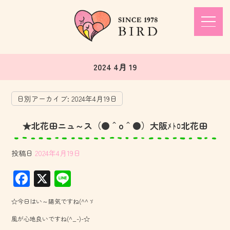
2024 4月 19
日別アーカイブ:
2024年4月19日
★北花田ニュ～ス（●＾o＾●）大阪ﾒﾄﾛ北花田
投稿日
2024年4月19日
F
X
Li
ac
ne
☆今日はい～陽気ですね(^^ゞ
e
風が心地良いですね(^_-)-☆
b