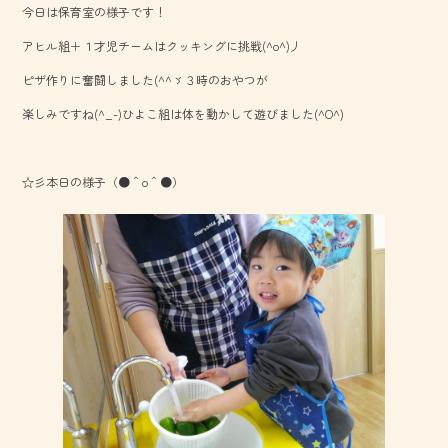
今日は保育室の様子です！
o
アヒル組＋１才児チームはクッキングに挑戦(^o^)丿
ok
ピザ作りに奮闘しました(^^ゞ３時のおやつが
楽しみですね(^_-)ひよこ組は体を動かして遊びました(^O^)
☆彡本日の様子（●＾o＾●）