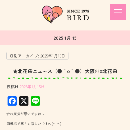
2025 1月 15
日別アーカイブ:
2025年1月15日
★北花田ニュ～ス（●＾o＾●）大阪ﾒﾄﾛ北花田
投稿日
2025年1月15日
F
X
Li
ac
ne
☆お天気が悪いですね～
e
雨模様で寒さも厳しいですね(^_^.)
b