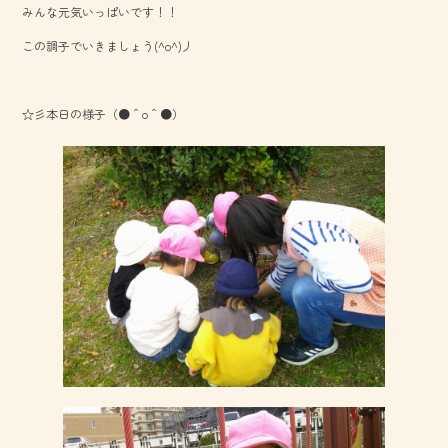
みんな元気いっぱいです！！
o
この調子でいきましょう(^o^)丿
ok
☆彡本日の様子（●＾o＾●）