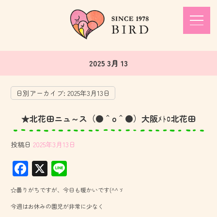
2025 3月 13
日別アーカイブ:
2025年3月13日
★北花田ニュ～ス（●＾o＾●）大阪ﾒﾄﾛ北花田
投稿日
2025年3月13日
F
X
Li
ac
ne
☆曇りがちですが、今日も暖かいです(^^ゞ
e
今週はお休みの園児が非常に少なく
b