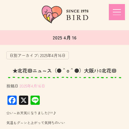
2025 4月 16
日別アーカイブ:
2025年4月16日
★北花田ニュ～ス（●＾o＾●）大阪ﾒﾄﾛ北花田
投稿日
2025年4月16日
F
X
Li
ac
ne
☆い～お天気になりました(^^♪
e
気温もグ～ンと上がって気持ちのいい
b