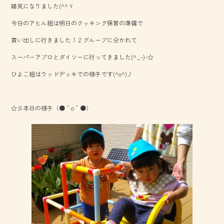
陽気になりました(^^ゞ
o
今日のアヒル組は明日のクッキング保育の準備で
ok
買い出しに行きました！２グループに分かれて
スーパーアプロとダイソーに行ってきました(^_-)-☆
ひよこ組はウッドデッキでの様子です(^o^)丿
☆彡本日の様子（●＾o＾●）