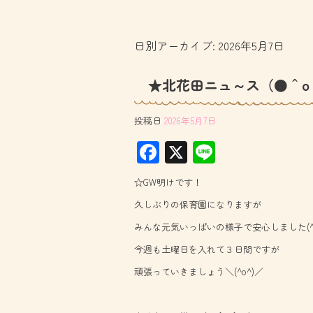
日別アーカイブ:
2026年5月7日
★北花田ニュ～ス（●＾o
投稿日
2026年5月7日
F
X
Li
ac
ne
☆GW明けです！
e
久しぶりの保育園になりますが
b
みんな元気いっぱいの様子で安心しました(^0
o
今週も土曜日を入れて３日間ですが
ok
頑張っていきましょう＼(^o^)／