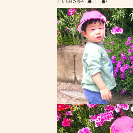
☆彡本日の様子（●＾o＾●）