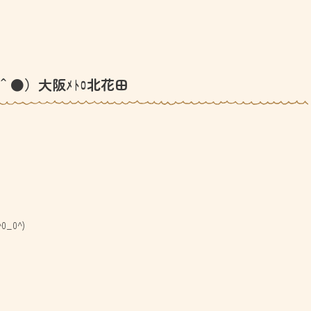
＾●）大阪ﾒﾄﾛ北花田
_0^)