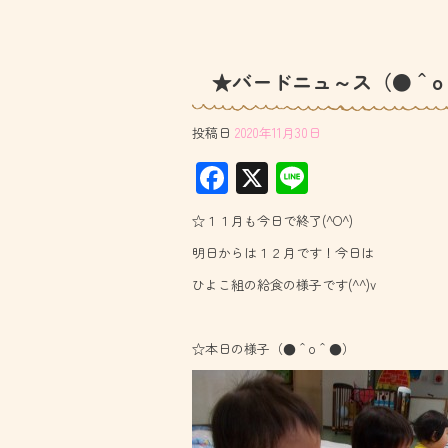
★バードニュ～ス（●＾o
投稿日
2020年11月30日
F
X
Li
ac
ne
☆１１月も今日で終了(^O^)
e
明日からは１２月です！今日は
b
ひよこ組の給食の様子です(^^)v
o
ok
☆本日の様子（●＾o＾●）