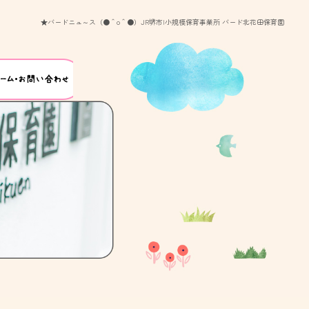
★バードニュ～ス（●＾o＾●）JR堺市|小規模保育事業所 バード北花田保育園