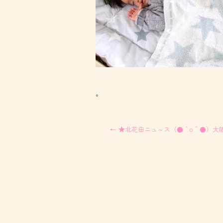
。
←
★北花田ニュ～ス（●＾o＾●）大