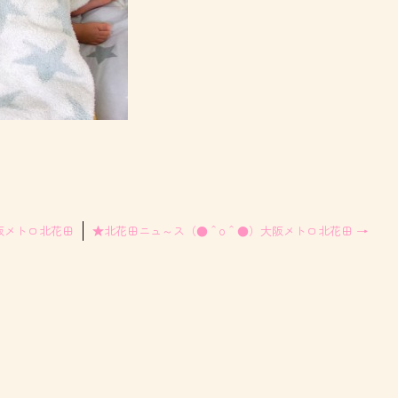
阪メトロ北花田
★北花田ニュ～ス（●＾o＾●）大阪メトロ北花田
→