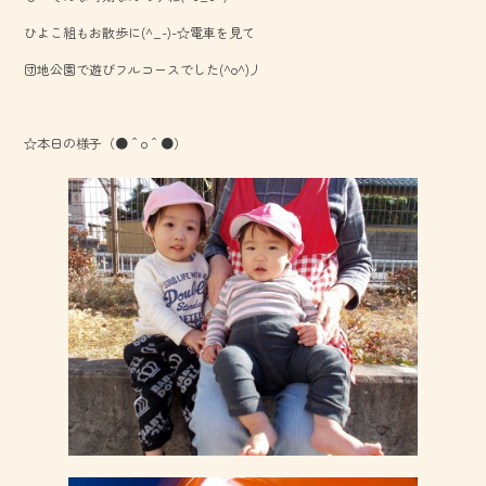
o
ひよこ組もお散歩に(^_-)-☆電車を見て
ok
団地公園で遊びフルコースでした(^o^)丿
☆本日の様子（●＾o＾●）