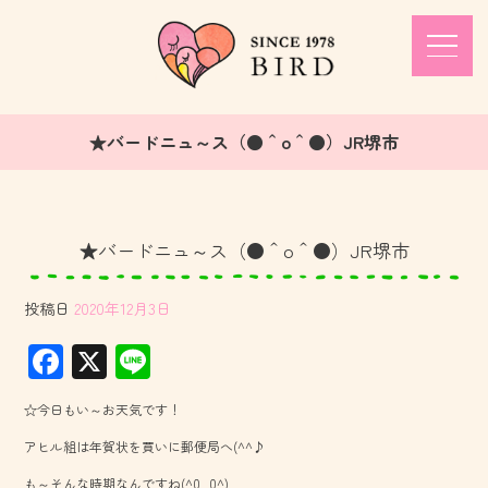
★バードニュ～ス（●＾o＾●）JR堺市
★バードニュ～ス（●＾o＾●）JR堺市
投稿日
2020年12月3日
F
X
Li
ac
ne
☆今日もい～お天気です！
e
アヒル組は年賀状を買いに郵便局へ(^^♪
b
も～そんな時期なんですね(^0_0^)