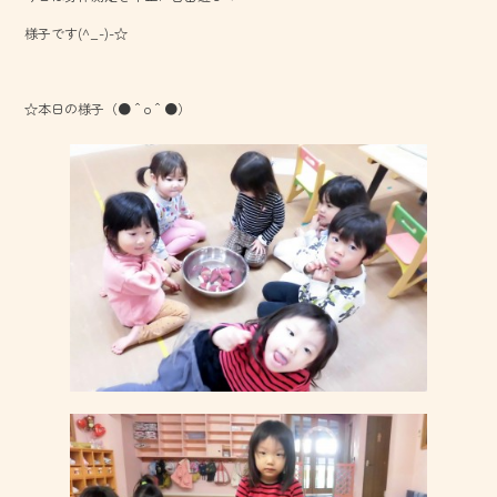
o
様子です(^_-)-☆
ok
☆本日の様子（●＾o＾●）