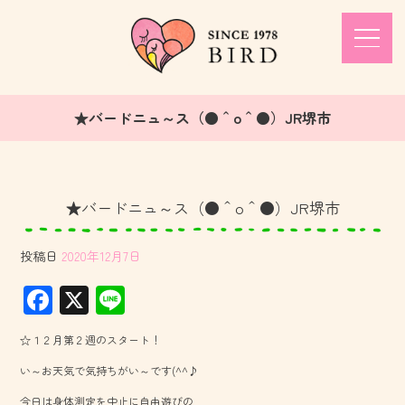
★バードニュ～ス（●＾o＾●）JR堺市
★バードニュ～ス（●＾o＾●）JR堺市
投稿日
2020年12月7日
F
X
Li
ac
ne
☆１２月第２週のスタート！
e
い～お天気で気持ちがい～です(^^♪
b
今日は身体測定を中止に自由遊びの