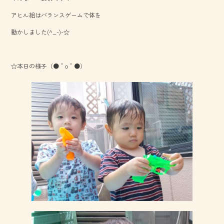
o
アヒル組はバランスゲームで体を
ok
動かしました(^_-)-☆
☆本日の様子（●＾o＾●）