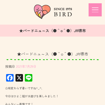
★バードニュ～ス（●＾o＾●）JR堺市
★バードニュ～ス（●＾o＾●）JR堺市
投稿日
2021年7月29日
F
X
Li
ac
ne
☆相変わらず暑いですね^_^;
e
今日はひよこ組が水遊びを楽しみました！
b
みんない～表情です！