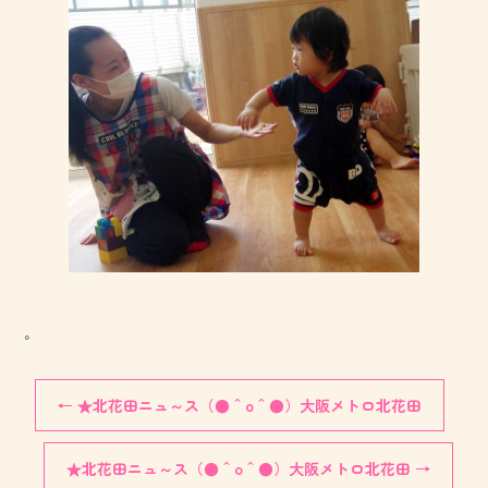
。
←
★北花田ニュ～ス（●＾o＾●）大阪メトロ北花田
★北花田ニュ～ス（●＾o＾●）大阪メトロ北花田
→