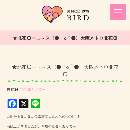
★北花田ニュ～ス（●＾o＾●）大阪メトロ北花田
★北花田ニュ～ス（●＾o＾●）大阪メトロ北花
田
投稿日
2022年8月30日
F
X
Li
ac
ne
☆朝からなかなかの雷雨でしたね＼(◎o◎)／！
e
雨は上がりましたが、台風の影響もあってか