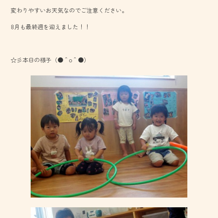
b
変わりやすいお天気なのでご注意ください。
o
8月も最終週を迎えました！！
ok
☆彡本日の様子（●＾o＾●）