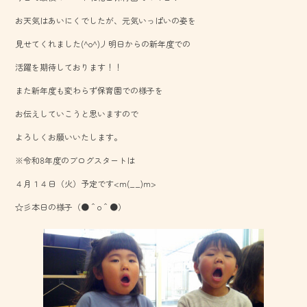
o
お天気はあいにくでしたが、元気いっぱいの姿を
ok
見せてくれました(^o^)丿明日からの新年度での
活躍を期待しております！！
また新年度も変わらず保育園での様子を
お伝えしていこうと思いますので
よろしくお願いいたします。
※令和8年度のブログスタートは
４月１４日（火）予定です<m(__)m>
☆彡本日の様子（●＾o＾●）