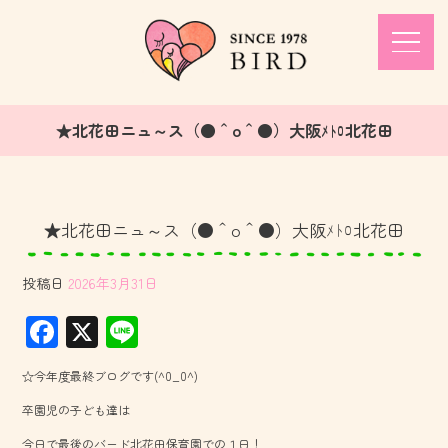
★北花田ニュ～ス（●＾o＾●）大阪ﾒﾄﾛ北花田
★北花田ニュ～ス（●＾o＾●）大阪ﾒﾄﾛ北花田
投稿日
2026年3月31日
F
X
Li
ac
ne
☆今年度最終ブログです(^0_0^)
e
卒園児の子ども達は
b
今日で最後のバード北花田保育園での１日！