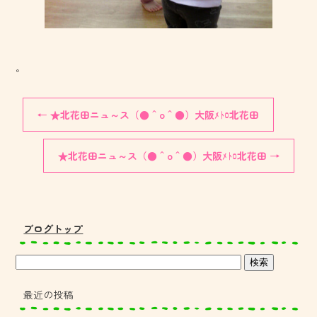
。
←
★北花田ニュ～ス（●＾o＾●）大阪ﾒﾄﾛ北花田
★北花田ニュ～ス（●＾o＾●）大阪ﾒﾄﾛ北花田
→
ブログトップ
最近の投稿