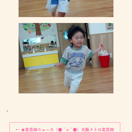
。
←
★北花田ニュ～ス（●＾o＾●）大阪メトロ北花田