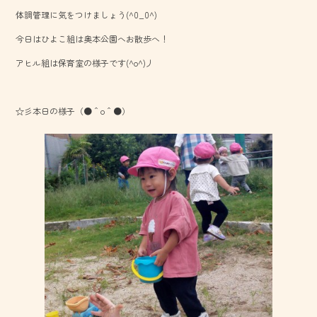
b
体調管理に気をつけましょう(^0_0^)
o
今日はひよこ組は奥本公園へお散歩へ！
ok
アヒル組は保育室の様子です(^o^)丿
☆彡本日の様子（●＾o＾●）