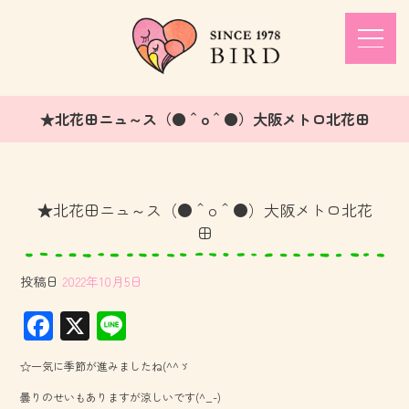
★北花田ニュ～ス（●＾o＾●）大阪メトロ北花田
★北花田ニュ～ス（●＾o＾●）大阪メトロ北花
田
投稿日
2022年10月5日
F
X
Li
ac
ne
☆一気に季節が進みましたね(^^ゞ
e
曇りのせいもありますが涼しいです(^_-)