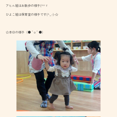
b
アヒル組はお散歩の様子(^^ゞ
o
ひよこ組は保育室の様子です(^_-)-☆
ok
☆本日の様子（●＾o＾●）