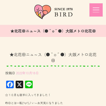
★北花田ニュ～ス（●＾o＾●）大阪メトロ北花田
★北花田ニュ～ス（●＾o＾●）大阪メトロ北花
田
投稿日
2022年10月18日
F
X
Li
ac
ne
☆１０月も後半に入ってきました！
e
昨日とは一転(^o^)丿い～お天気になりました