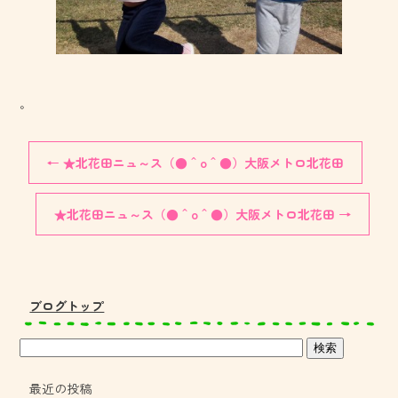
。
←
★北花田ニュ～ス（●＾o＾●）大阪メトロ北花田
★北花田ニュ～ス（●＾o＾●）大阪メトロ北花田
→
ブログトップ
最近の投稿