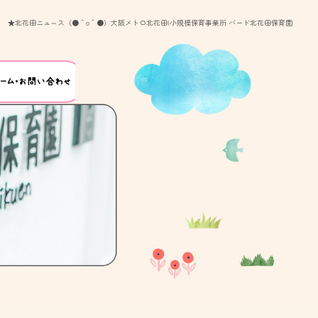
★北花田ニュ～ス（●＾o＾●）大阪メトロ北花田|小規模保育事業所 バード北花田保育園