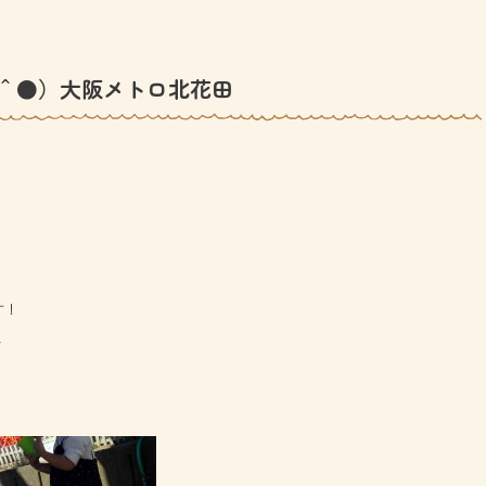
＾●）大阪メトロ北花田
す！
☆