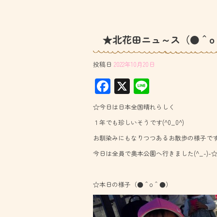
★北花田ニュ～ス（●＾o
投稿日
2022年10月20日
F
X
Li
ac
ne
☆今日は日本全国晴れらしく
e
１年でも珍しいそうです(^0_0^)
b
お馴染みにもなりつつあるお散歩の様子で
o
今日は全員で奥本公園へ行きました(^_-)-
ok
☆本日の様子（●＾o＾●）