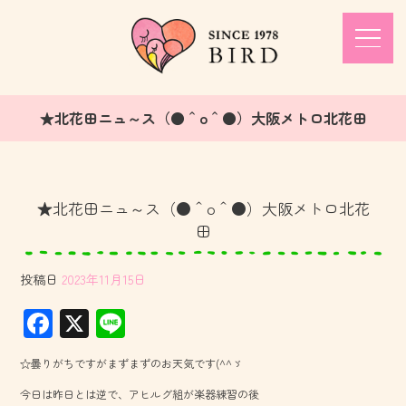
★北花田ニュ～ス（●＾o＾●）大阪メトロ北花田
★北花田ニュ～ス（●＾o＾●）大阪メトロ北花
田
投稿日
2023年11月15日
F
X
Li
ac
ne
☆曇りがちですがまずまずのお天気です(^^ゞ
e
今日は昨日とは逆で、アヒルグ組が楽器練習の後