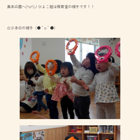
b
奥本公園へ(^o^)丿ひよこ組は保育室の様子です！！
o
ok
☆彡本日の様子（●＾o＾●）