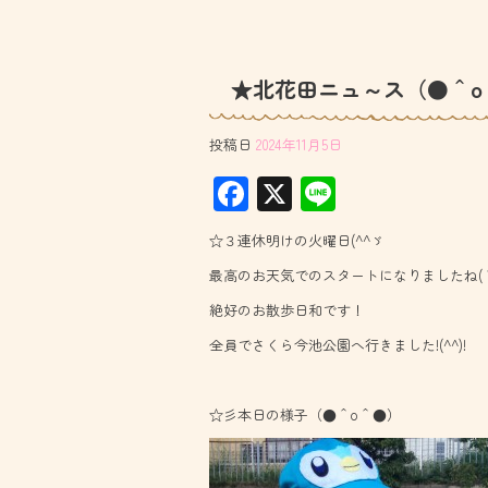
★北花田ニュ～ス（●＾o
投稿日
2024年11月5日
F
X
Li
ac
ne
☆３連休明けの火曜日(^^ゞ
e
最高のお天気でのスタートになりましたね(
b
絶好のお散歩日和です！
o
全員でさくら今池公園へ行きました!(^^)!
ok
☆彡本日の様子（●＾o＾●）