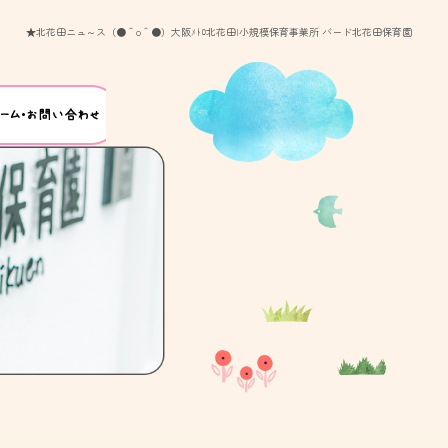
★北花田ニュ～ス（●＾o＾●）大阪ﾒﾄﾛ北花田|小規模保育事業所 バード北花田保育園