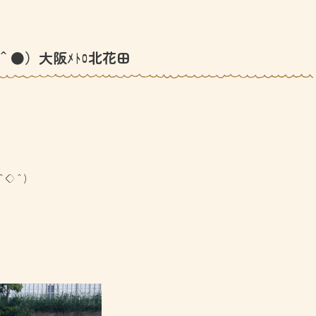
＾●）大阪ﾒﾄﾛ北花田
＾◇＾)