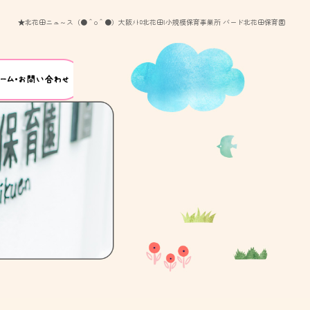
★北花田ニュ～ス（●＾o＾●）大阪ﾒﾄﾛ北花田|小規模保育事業所 バード北花田保育園