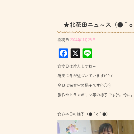
★北花田ニュ～ス（●＾o
投稿日
2024年11月28日
F
X
Li
ac
ne
☆今日は冷えますね～
e
確実に冬が近づいています(^^ゞ
b
今日は保育室の様子です(^○^)
o
製作やトランポリン等の様子です(^。^)y-.
ok
☆彡本日の様子（●＾o＾●）