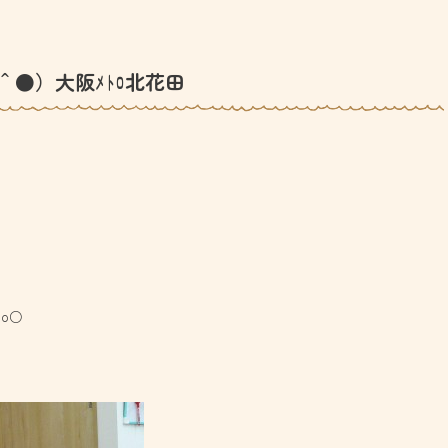
＾●）大阪ﾒﾄﾛ北花田
。o○