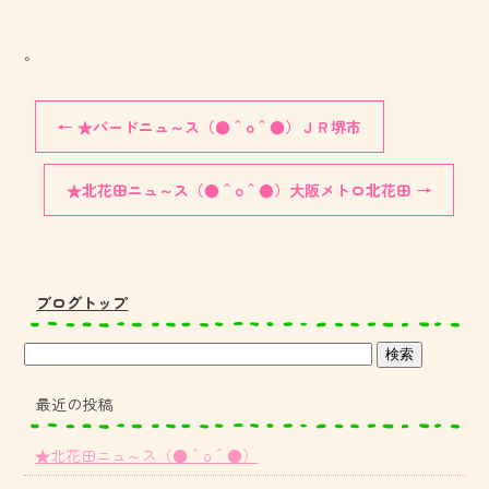
。
←
★バードニュ～ス（●＾o＾●）ＪＲ堺市
★北花田ニュ～ス（●＾o＾●）大阪メトロ北花田
→
ブログトップ
最近の投稿
★北花田ニュ～ス（●＾o＾●）