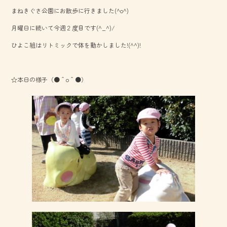
b
まねきぐさ公園にお散歩に行きました(^o^)
o
月曜日に続いて今週２度目です(^_^)/
ok
ひよこ組はリトミックで体を動かしました!(^^)!
☆本日の様子（●＾o＾●）