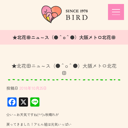
★北花田ニュ～ス（●＾o＾●）大阪メトロ北花田
★北花田ニュ～ス（●＾o＾●）大阪メトロ北花
田
投稿日
2018年10月25日
F
X
Li
ac
ne
☆い～お天気ですね(^^)v秋晴れが
e
戻ってきました！アヒル組は元気いっぱい