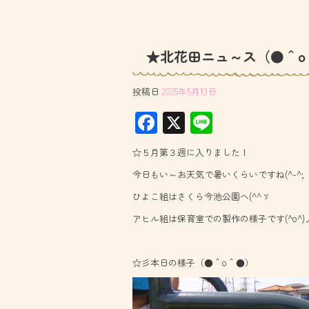
★北花田ニュ～ス（●＾o
投稿日
2025年5月13日
F
X
Li
ac
ne
☆５月第３週に入りました！
e
今日もい～お天気で暑いくらいですね(^-^;
b
ひよこ組はさくら今池公園へ(^^ゞ
o
アヒル組は保育室での製作の様子です(^o^)
ok
☆彡本日の様子（●＾o＾●）