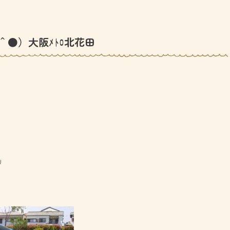
＾●）大阪ﾒﾄﾛ北花田
丿