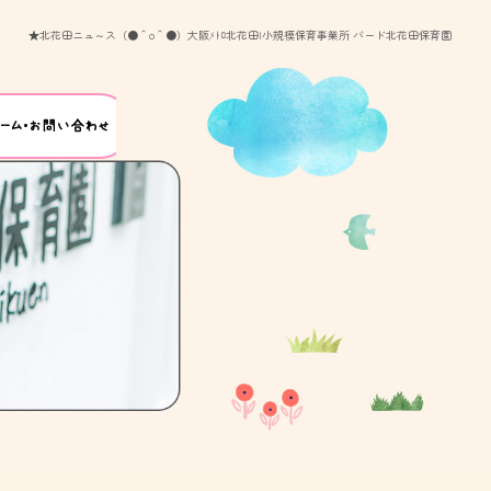
★北花田ニュ～ス（●＾o＾●）大阪ﾒﾄﾛ北花田|小規模保育事業所 バード北花田保育園