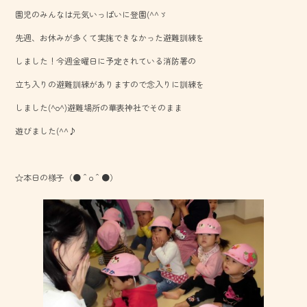
b
園児のみんなは元気いっぱいに登園(^^ゞ
o
先週、お休みが多くて実施できなかった避難訓練を
ok
しました！今週金曜日に予定されている消防署の
立ち入りの避難訓練がありますので念入りに訓練を
しました(^o^)避難場所の華表神社でそのまま
遊びました(^^♪
☆本日の様子（●＾o＾●）