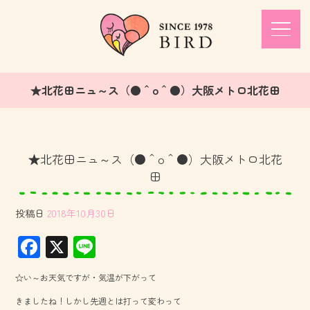
★北花田ニュ～ス（●＾o＾●）大阪メトロ北花田
★北花田ニュ～ス（●＾o＾●）大阪メトロ北花
田
投稿日
2018年10月30日
F
X
Li
ac
ne
☆い～お天気ですが・気温が下がって
e
きましたね！しかし先週とは打って変わって