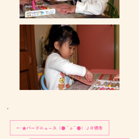
。
←
★バードニュ～ス（●＾o＾●）ＪＲ堺市