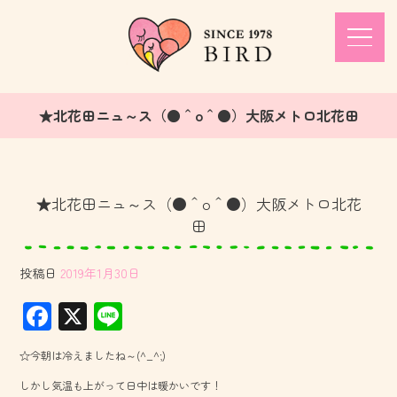
★北花田ニュ～ス（●＾o＾●）大阪メトロ北花田
★北花田ニュ～ス（●＾o＾●）大阪メトロ北花
田
投稿日
2019年1月30日
F
X
Li
ac
ne
☆今朝は冷えましたね～(^_^;)
e
しかし気温も上がって日中は暖かいです！