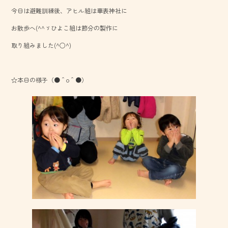
b
今日は避難訓練後、アヒル組は華表神社に
o
お散歩へ(^^ゞひよこ組は節分の製作に
ok
取り組みました(^○^)
☆本日の様子（●＾o＾●）