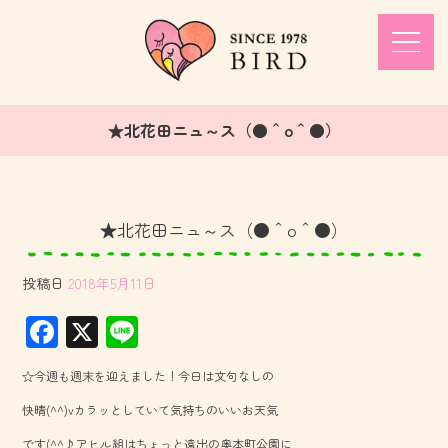
★北花田ニュ～ス（●＾o＾●）
★北花田ニュ～ス（●＾o＾●）
投稿日
2018年5月11日
F
X
Li
ac
ne
☆今週も週末を迎えました！今日は文句なしの
e
快晴(^^)vカラッとしていて気持ちのいいお天気
b
です(^^♪アヒル組はちょっと遠出の奥本町公園に