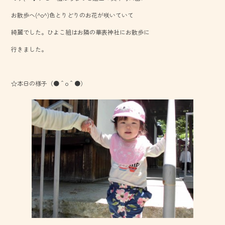
o
お散歩へ(^o^)色とりどりのお花が咲いていて
ok
綺麗でした。ひよこ組はお隣の華表神社にお散歩に
行きました。
☆本日の様子（●＾o＾●）