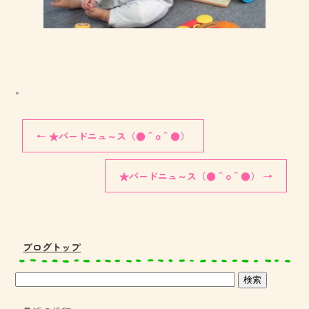
。
←
★バードニュ～ス（●＾o＾●）
★バードニュ～ス（●＾o＾●）
→
ブログトップ