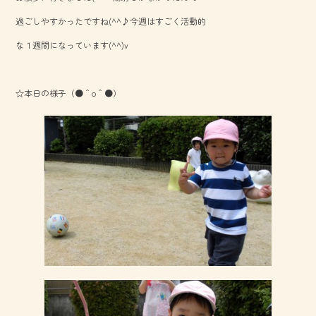
o
過ごしやすかったですね(^^♪今週はすごく活動的
ok
な１週間になっています(^^)v
☆本日の様子（●＾o＾●）