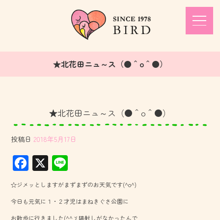
★北花田ニュ～ス（●＾o＾●）
★北花田ニュ～ス（●＾o＾●）
投稿日
2018年5月17日
F
X
Li
ac
ne
☆ジメッとしますがまずまずのお天気です(^o^)
e
今日も元気に１・２才児はまねきぐさ公園に
b
お散歩に行きました(^^ゞ陽射しがなかったんで