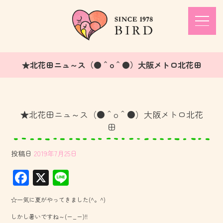
★北花田ニュ～ス（●＾o＾●）大阪メトロ北花田
★北花田ニュ～ス（●＾o＾●）大阪メトロ北花
田
投稿日
2019年7月25日
F
X
Li
ac
ne
☆一気に夏がやってきました(^。^)
e
しかし暑いですね～(ー_ー)!!