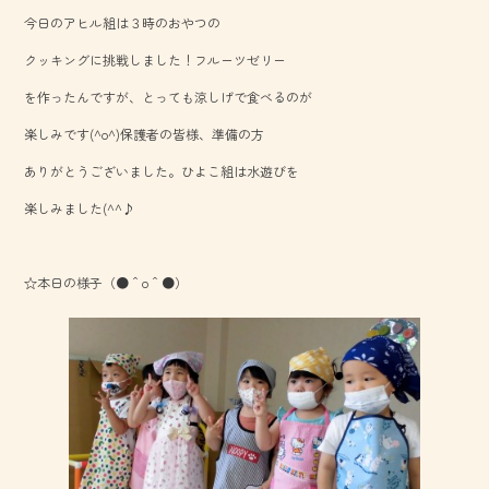
b
今日のアヒル組は３時のおやつの
o
クッキングに挑戦しました！フルーツゼリー
ok
を作ったんですが、とっても涼しげで食べるのが
楽しみです(^o^)保護者の皆様、準備の方
ありがとうございました。ひよこ組は水遊びを
楽しみました(^^♪
☆本日の様子（●＾o＾●）