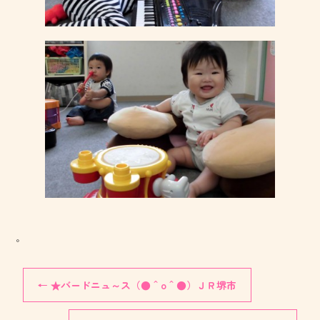
。
←
★バードニュ～ス（●＾o＾●）ＪＲ堺市